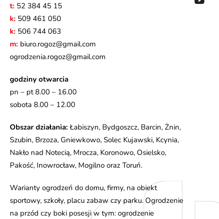
t:
52 384 45 15
k:
509 461 050
k:
506 744 063
m:
biuro.rogoz@gmail.com
ogrodzenia.rogoz@gmail.com
godziny otwarcia
pn – pt 8.00 – 16.00
sobota 8.00 – 12.00
Obszar działania:
Łabiszyn, Bydgoszcz, Barcin, Żnin,
Szubin, Brzoza, Gniewkowo, Solec Kujawski, Kcynia,
Nakło nad Notecią, Mrocza, Koronowo, Osielsko,
Pakość, Inowrocław, Mogilno oraz Toruń.
Warianty ogrodzeń do domu, firmy, na obiekt
sportowy, szkoły, placu zabaw czy parku. Ogrodzenie
na przód czy boki posesji w tym: ogrodzenie