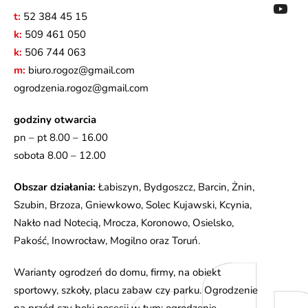
t:
52 384 45 15
k:
509 461 050
k:
506 744 063
m:
biuro.rogoz@gmail.com
ogrodzenia.rogoz@gmail.com
godziny otwarcia
pn – pt 8.00 – 16.00
sobota 8.00 – 12.00
Obszar działania:
Łabiszyn, Bydgoszcz, Barcin, Żnin,
Szubin, Brzoza, Gniewkowo, Solec Kujawski, Kcynia,
Nakło nad Notecią, Mrocza, Koronowo, Osielsko,
Pakość, Inowrocław, Mogilno oraz Toruń.
Warianty ogrodzeń do domu, firmy, na obiekt
sportowy, szkoły, placu zabaw czy parku. Ogrodzenie