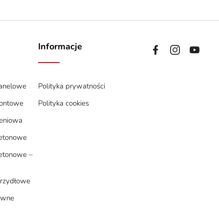
Informacje
panelowe
Polityka prywatności
rontowe
Polityka cookies
zeniowa
betonowe
etonowe –
rzydłowe
uwne