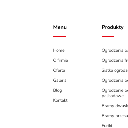
Menu
Produkty
Home
Ogrodzenia 
O firmie
Ogrodzenia f
Oferta
Siatka ogrod
Galeria
Ogrodzenia 
Blog
Ogrodzenie b
palisadowe
Kontakt
Bramy dwusk
Bramy przes
Furtki