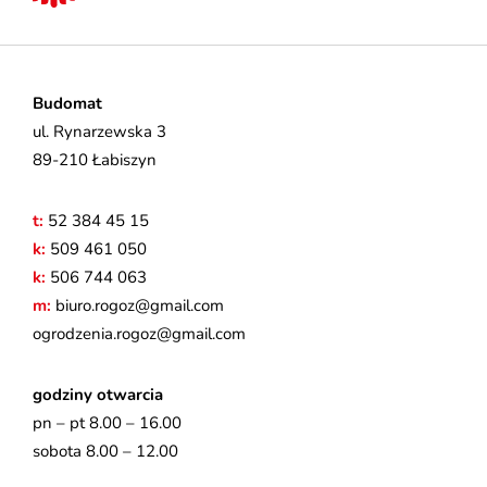
Budomat
ul. Rynarzewska 3
89-210 Łabiszyn
t:
52 384 45 15
k:
509 461 050
k:
506 744 063
m:
biuro.rogoz@gmail.com
ogrodzenia.rogoz@gmail.com
godziny otwarcia
pn – pt 8.00 – 16.00
sobota 8.00 – 12.00