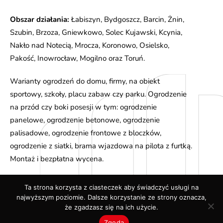
Obszar działania:
Łabiszyn, Bydgoszcz, Barcin, Żnin,
Szubin, Brzoza, Gniewkowo, Solec Kujawski, Kcynia,
Nakło nad Notecią, Mrocza, Koronowo, Osielsko,
Pakość, Inowrocław, Mogilno oraz Toruń.
Warianty ogrodzeń do domu, firmy, na obiekt
sportowy, szkoły, placu zabaw czy parku. Ogrodzenie
na przód czy boki posesji w tym: ogrodzenie
panelowe, ogrodzenie betonowe, ogrodzenie
palisadowe, ogrodzenie frontowe z bloczków,
ogrodzenie z siatki, brama wjazdowa na pilota z furtką.
Montaż i bezpłatna wycena.
Ta strona korzysta z ciasteczek aby świadczyć usługi na
najwyższym poziomie. Dalsze korzystanie ze strony oznacza,
All rights reserved
że zgadzasz się na ich użycie.
Zgoda