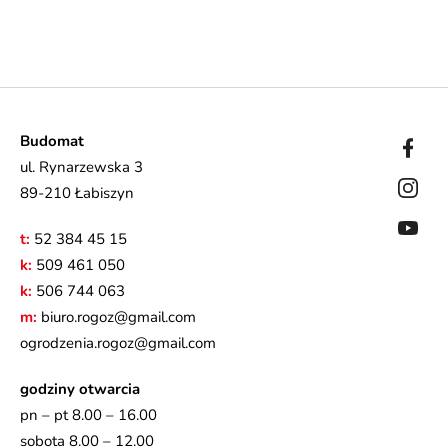
Budomat
ul. Rynarzewska 3
89-210 Łabiszyn
t:
52 384 45 15
k:
509 461 050
k:
506 744 063
m:
biuro.rogoz@gmail.com
ogrodzenia.rogoz@gmail.com
godziny otwarcia
pn – pt 8.00 – 16.00
sobota 8.00 – 12.00