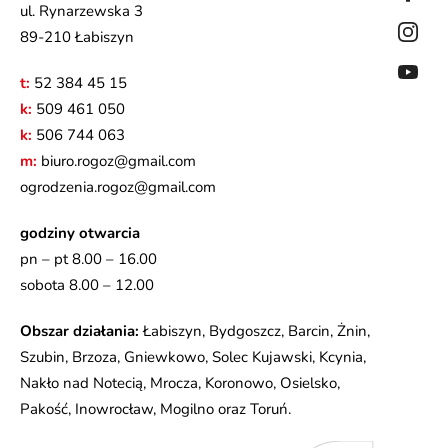
ul. Rynarzewska 3
89-210 Łabiszyn
t:
52 384 45 15
k:
509 461 050
k:
506 744 063
m:
biuro.rogoz@gmail.com
ogrodzenia.rogoz@gmail.com
godziny otwarcia
pn – pt 8.00 – 16.00
sobota 8.00 – 12.00
Obszar działania:
Łabiszyn, Bydgoszcz, Barcin, Żnin,
Szubin, Brzoza, Gniewkowo, Solec Kujawski, Kcynia,
Nakło nad Notecią, Mrocza, Koronowo, Osielsko,
Pakość, Inowrocław, Mogilno oraz Toruń.