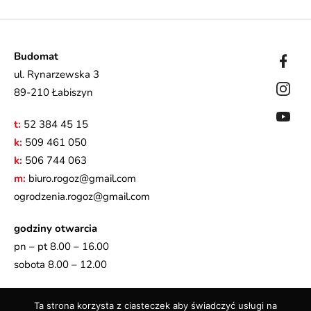
Budomat
ul. Rynarzewska 3
89-210 Łabiszyn
t:
52 384 45 15
k:
509 461 050
k:
506 744 063
m:
biuro.rogoz@gmail.com
ogrodzenia.rogoz@gmail.com
godziny otwarcia
pn – pt 8.00 – 16.00
sobota 8.00 – 12.00
Obszar działania:
Łabiszyn, Bydgoszcz, Barcin, Żnin,
Ta strona korzysta z ciasteczek aby świadczyć usługi na