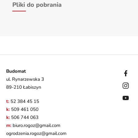
Pliki do pobrania
Budomat
ul. Rynarzewska 3
89-210 Łabiszyn
t:
52 384 45 15
k:
509 461 050
k:
506 744 063
m:
biuro.rogoz@gmail.com
ogrodzenia.rogoz@gmail.com