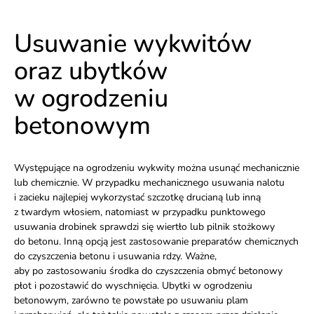
Usuwanie wykwitów
oraz ubytków
w ogrodzeniu
betonowym
Występujące na ogrodzeniu wykwity można usunąć mechanicznie
lub chemicznie. W przypadku mechanicznego usuwania nalotu
i zacieku najlepiej wykorzystać szczotkę drucianą lub inną
z twardym włosiem, natomiast w przypadku punktowego
usuwania drobinek sprawdzi się wiertło lub pilnik stożkowy
do betonu. Inną opcją jest zastosowanie preparatów chemicznych
do czyszczenia betonu i usuwania rdzy. Ważne,
aby po zastosowaniu środka do czyszczenia obmyć betonowy
płot i pozostawić do wyschnięcia. Ubytki w ogrodzeniu
betonowym, zarówno te powstałe po usuwaniu plam