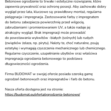
Betonowe ogrodzenie to trwałe i estetyczne rozwiązanie, które
zapewnia prywatność oraz ochronę posesji. Aby zachowało dobry
wygląd przez lata, kluczowe są: prawidłowy montaż, regularna
pielęgnacja i impregnacja. Zastosowanie farby z impregnatem
do betonu zabezpiecza powierzchnię przed wilgocią,
zabrudzeniami i promieniowaniem UV, a także nadaje jej
atrakcyjny wygląd. Brak impregnacji może prowadzić
do powstawania wykwitów -białych (solnych) lub rudych
(związków żelaza, np. pirytu). Naloty te, choć naturalne, psują
estetykę i wymagają czyszczenia mechanicznego lub chemicznego.
Regularne czyszczenie, uzupełnianie ubytków oraz właściwa
impregnacja ogrodzenia betonowego to podstawa
długowieczności ogrodzenia.
Firma BUDOMAT w swojej ofercie posiada szeroką gamę
ogrodzeń betonowych oraz impregnatów i farb do betonu.
Nasza oferta dostępna jest na stronie:
https://budomat.eu/oferta/ogrodzenia-betonowe/